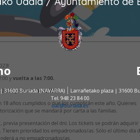
ako Udala / Ayuntamiento de 
023!
no
2:00 y
vuelta a las 7:00.
s | 31600 Burlada (NAVARRA)
Larrañetako plaza | 31600 B
s 22:00 y
vuelta a las 7:00.
Tel. 948 23 84 00
on 18 años cumplidos o que los cumplirán este año. Quienes
oac@burlada.es
orización que se mandará por carta a las familias.
 €, previa presentación del dni. Los tickets se podrán adquirir
. Tienen prioridad los empadronados/as. Sólo el último día 
 venderá a no empadronados/as.