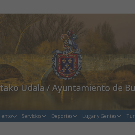
atako Udala / Ayuntamiento de Bu
iento
Servicios
Deportes
Lugar y Gentes
Tur