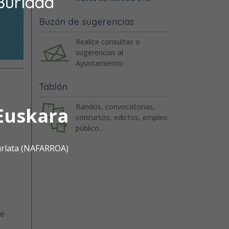
Burlada
Buzón de sugerencias
Realice consultas o
sugerencias al
Ayuntamiento
Tablón
Bandos, convocatorias,
Euskara
concursos, edictos, empleo
público...
urlata (NAFARROA)
de