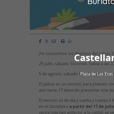
Burlat
Facebook
Twitter
Email
Imprimir
Whatsapp
¡Ya conocemos los destinos del Jaibus 2
Castella
29 julio, sábado: Elizondo. Salida a las 2
Plaza de Las Era
5 de agosto, sábado: Estella. Salida a la
El jaibus es un servicio para jóvenes c
aún tiene 17 deberán presentar una aut
El servicio es de ida y vuelta y cuesta 6
en el Gazteleku
a partir del 17 de julio
venta (viernes anterior a la salida) se