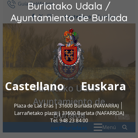
Burlatako Udala /
Ir al contenido
Guía Teléfonos
Ayuntamiento de Burlada
Castellano
Euskara
facebook
twitter
instagram
Castellano
Euskara
Burlatako Udala /
Ayuntamiento de
Plaza de Las Eras | 31600 Burlada (NAVARRA)
Burlada
Larrañetako plaza | 31600 Burlata (NAFARROA)
Tel. 948 23 84 00
Buscar:
" . _
Menú
oac@burlada.es