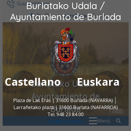
Burlatako Udala /
Ir al contenido
Guía Teléfonos
Ayuntamiento de Burlada
Castellano
Euskara
facebook
twitter
instagram
Castellano
Euskara
Burlatako Udala /
Ayuntamiento de
Plaza de Las Eras | 31600 Burlada (NAVARRA)
Burlada
Larrañetako plaza | 31600 Burlata (NAFARROA)
Tel. 948 23 84 00
Buscar:
" . _
Menú
oac@burlada.es