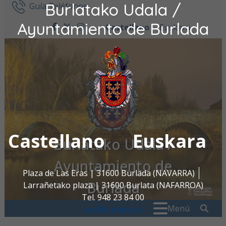
Burlatako Udala /
Ir al contenido
Guía Teléfonos
Ayuntamiento de Burlada
Castellano
Euskara
facebook
twitter
instagram
Castellano
Euskara
Burlatako Udala /
Ayuntamiento de
Plaza de Las Eras | 31600 Burlada (NAVARRA)
Burlada
Larrañetako plaza | 31600 Burlata (NAFARROA)
Tel. 948 23 84 00
Buscar:
" . _
Menú
oac@burlada.es