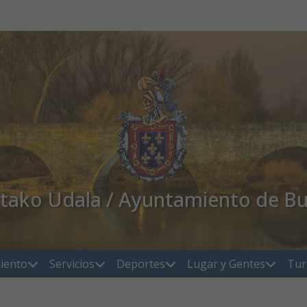
atako Udala / Ayuntamiento de Bu
iento
Servicios
Deportes
Lugar y Gentes
Tur