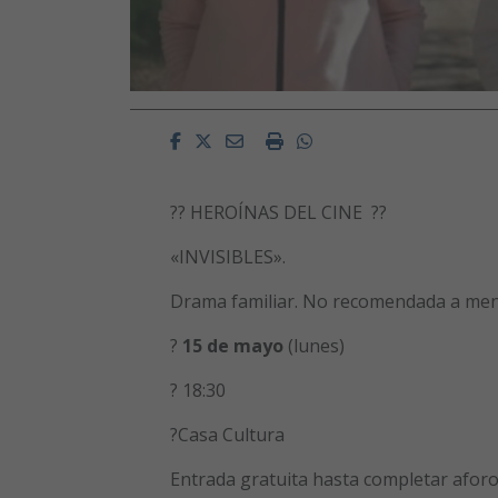
Facebook
Twitter
Email
Imprimir
Whatsapp
?️?️ HEROÍNAS DEL CINE ?️?️
«INVISIBLES».
Drama familiar. No recomendada a men
?️
15 de mayo
(lunes)
? 18:30
?Casa Cultura
Entrada gratuita hasta completar aforo