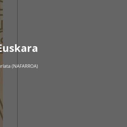
Euskara
urlata (NAFARROA)