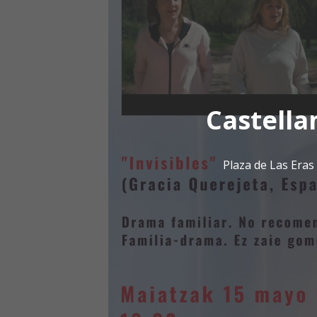
Castella
Plaza de Las Era