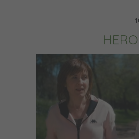
1
HEROÍ