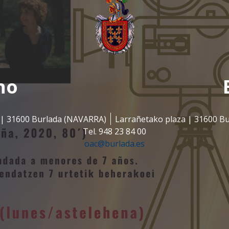
no
s | 31600 Burlada (NAVARRA)
Larrañetako plaza | 31600 B
Tel. 948 23 84 00
oac@burlada.es