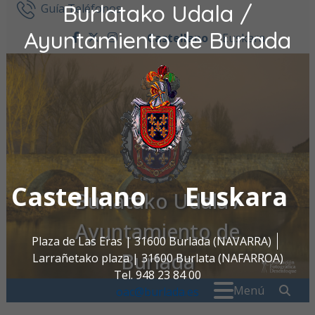
Burlatako Udala /
Ir al contenido
Guía Teléfonos
Ayuntamiento de Burlada
Castellano
Euskara
facebook
twitter
instagram
Castellano
Euskara
Burlatako Udala /
Ayuntamiento de
Plaza de Las Eras | 31600 Burlada (NAVARRA)
Burlada
Larrañetako plaza | 31600 Burlata (NAFARROA)
Tel. 948 23 84 00
Buscar:
" . _
Menú
oac@burlada.es