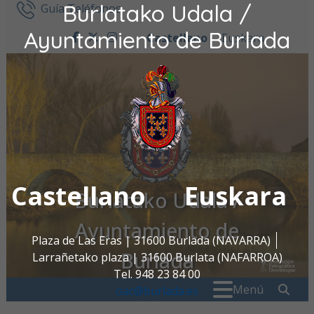
Burlatako Udala /
Ir al contenido
Guía Teléfonos
Ayuntamiento de Burlada
Castellano
Euskara
facebook
twitter
instagram
Castellano
Euskara
Burlatako Udala /
Ayuntamiento de
Plaza de Las Eras | 31600 Burlada (NAVARRA)
Burlada
Larrañetako plaza | 31600 Burlata (NAFARROA)
Tel. 948 23 84 00
Buscar:
" . _
Menú
oac@burlada.es