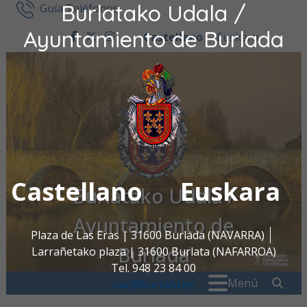
Burlatako Udala /
Ir al contenido
Guía Teléfonos
Ayuntamiento de Burlada
Castellano
Euskara
facebook
twitter
instagram
Castellano
Euskara
Burlatako Udala /
Ayuntamiento de
Plaza de Las Eras | 31600 Burlada (NAVARRA)
Burlada
Larrañetako plaza | 31600 Burlata (NAFARROA)
Tel. 948 23 84 00
Buscar:
" . _
Menú
oac@burlada.es