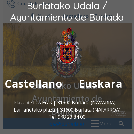
Burlatako Udala /
Ir al contenido
Guía Teléfonos
Ayuntamiento de Burlada
Castellano
Euskara
facebook
twitter
instagram
Castellano
Euskara
Burlatako Udala /
Ayuntamiento de
Plaza de Las Eras | 31600 Burlada (NAVARRA)
Burlada
Larrañetako plaza | 31600 Burlata (NAFARROA)
Tel. 948 23 84 00
Buscar:
" . _
Menú
oac@burlada.es