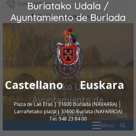
Burlatako Udala /
Ir al contenido
Guía Teléfonos
Ayuntamiento de Burlada
Castellano
Euskara
facebook
twitter
instagram
Castellano
Euskara
Burlatako Udala /
Ayuntamiento de
Plaza de Las Eras | 31600 Burlada (NAVARRA)
Burlada
Larrañetako plaza | 31600 Burlata (NAFARROA)
Tel. 948 23 84 00
Buscar:
" . _
Menú
oac@burlada.es