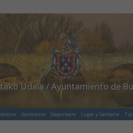
atako Udala / Ayuntamiento de Bu
iento
Servicios
Deportes
Lugar y Gentes
Tur