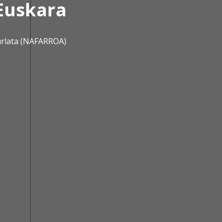
Euskara
urlata (NAFARROA)