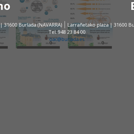
no
s | 31600 Burlada (NAVARRA)
Larrañetako plaza | 31600 B
Tel. 948 23 84 00
oac@burlada.es