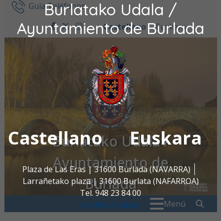
Burlatako Udala /
Ir al contenido
Guía Teléfonos
Ayuntamiento de Burlada
Castellano
Euskara
facebook
twitter
instagram
Castellano
Euskara
Burlatako Udala /
Ayuntamiento de
Plaza de Las Eras | 31600 Burlada (NAVARRA)
Burlada
Larrañetako plaza | 31600 Burlata (NAFARROA)
Tel. 948 23 84 00
Buscar:
" . _
Menú
oac@burlada.es