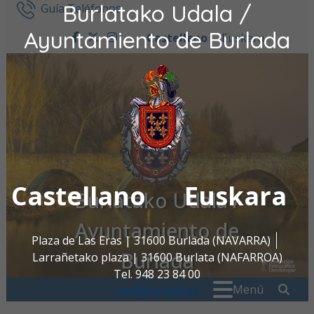
Burlatako Udala /
Ir al contenido
Guía Teléfonos
Ayuntamiento de Burlada
Castellano
Euskara
facebook
twitter
instagram
Castellano
Euskara
Burlatako Udala /
Ayuntamiento de
Plaza de Las Eras | 31600 Burlada (NAVARRA)
Burlada
Larrañetako plaza | 31600 Burlata (NAFARROA)
Tel. 948 23 84 00
Buscar:
" . _
Menú
oac@burlada.es