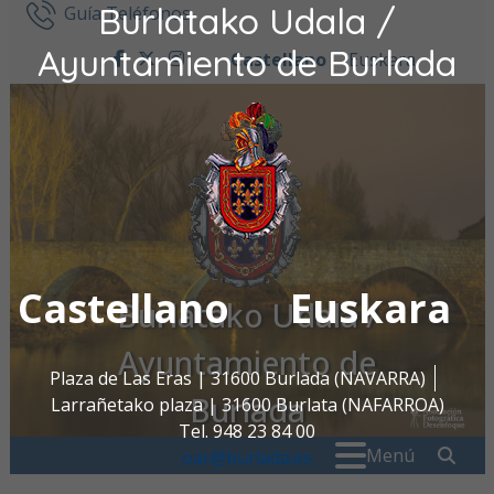
Burlatako Udala /
Ir al contenido
Guía Teléfonos
Ayuntamiento de Burlada
Castellano
Euskara
facebook
twitter
instagram
Castellano
Euskara
Burlatako Udala /
Ayuntamiento de
Plaza de Las Eras | 31600 Burlada (NAVARRA)
Burlada
Larrañetako plaza | 31600 Burlata (NAFARROA)
Tel. 948 23 84 00
Buscar:
" . _
Menú
oac@burlada.es