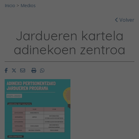
Inicio
>
Medios
Volver
Jardueren kartela
adinekoen zentroa
Facebook
Twitter
Email
Imprimir
Whatsapp