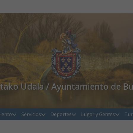
atako Udala / Ayuntamiento de Bu
iento
Servicios
Deportes
Lugar y Gentes
Tur