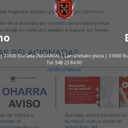
alle Fulgencio Sánchez y la calle Mayor
(30 Km/h.)
.
ón de la velocidad por el centro de la ciudad y evitar
as donde los vehículos tienden a superar los límites
no
AS RELACIONADAS
s | 31600 Burlada (NAVARRA)
Larrañetako plaza | 31600 B
Tel. 948 23 84 00
oac@burlada.es
es de tráfico y
Burlada, ahora también en
ciones al
tu móvil: nuevo canal de
acionamiento con
WhatsApp del