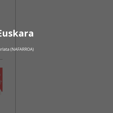
Euskara
urlata (NAFARROA)