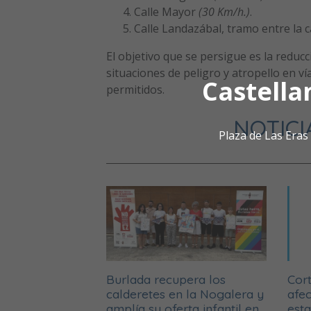
Calle Mayor
(30 Km/h.)
.
Calle Landazábal, tramo entre la c
El objetivo que se persigue es la reducci
situaciones de peligro y atropello en ví
Castella
permitidos.
NOTICI
Plaza de Las Era
Burlada recupera los
Cort
calderetes en la Nogalera y
afec
amplía su oferta infantil en
est