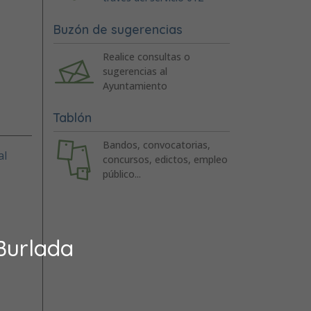
Buzón de sugerencias
Realice consultas o
sugerencias al
Ayuntamiento
Tablón
Bandos, convocatorias,
al
concursos, edictos, empleo
público...
Burlada