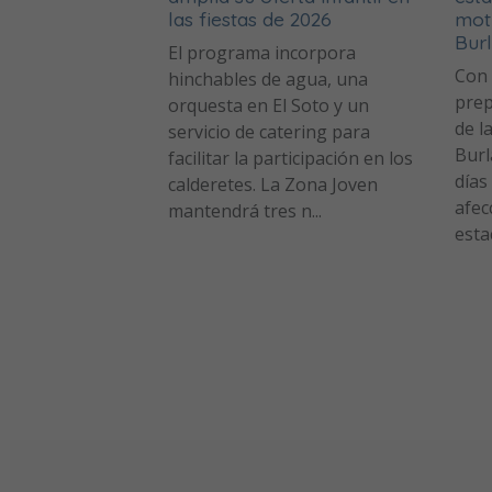
las fiestas de 2026
moti
Bur
El programa incorpora
Con 
hinchables de agua, una
prep
orquesta en El Soto y un
de l
servicio de catering para
Burl
facilitar la participación en los
días
calderetes. La Zona Joven
afecc
mantendrá tres n...
estac