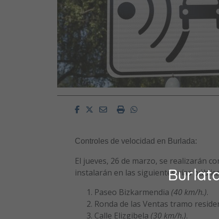
Facebook
Twitter
Email
Imprimir
Whatsapp
Controles de velocidad en Burlada:
El jueves, 26 de marzo, se realizarán c
Burlat
instalarán en las siguientes vías pública
Paseo Bizkarmendia
(40 km/h.)
.
Ronda de las Ventas tramo residen
Calle Elizgibela
(30 km/h.)
.