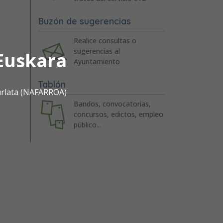
Buzón de sugerencias
Realice consultas o
sugerencias al
Euskara
Ayuntamiento
Tablón
urlata (NAFARROA)
Bandos, convocatorias,
concursos, edictos, empleo
público...