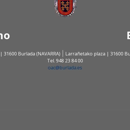
no
s | 31600 Burlada (NAVARRA)
Larrañetako plaza | 31600 B
Tel. 948 23 84 00
oac@burlada.es