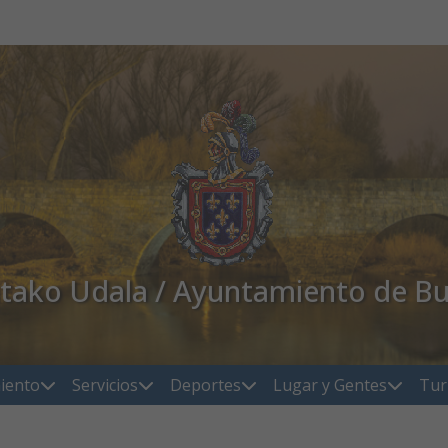
atako Udala / Ayuntamiento de Bu
iento
Servicios
Deportes
Lugar y Gentes
Tur