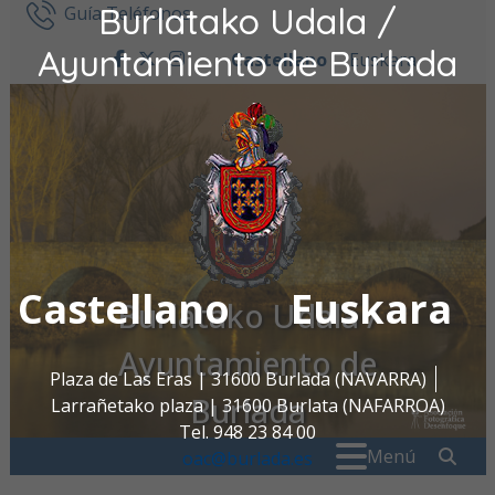
Burlatako Udala /
Ir al contenido
Guía Teléfonos
Ayuntamiento de Burlada
Castellano
Euskara
facebook
twitter
instagram
Castellano
Euskara
Burlatako Udala /
Ayuntamiento de
Plaza de Las Eras | 31600 Burlada (NAVARRA)
Burlada
Larrañetako plaza | 31600 Burlata (NAFARROA)
Tel. 948 23 84 00
Buscar:
" . _
Menú
oac@burlada.es