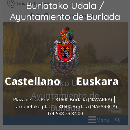
Burlatako Udala /
Ir al contenido
Guía Teléfonos
Ayuntamiento de Burlada
Castellano
Euskara
facebook
twitter
instagram
Castellano
Euskara
Burlatako Udala /
Ayuntamiento de
Plaza de Las Eras | 31600 Burlada (NAVARRA)
Burlada
Larrañetako plaza | 31600 Burlata (NAFARROA)
Tel. 948 23 84 00
Buscar:
" . _
Menú
oac@burlada.es