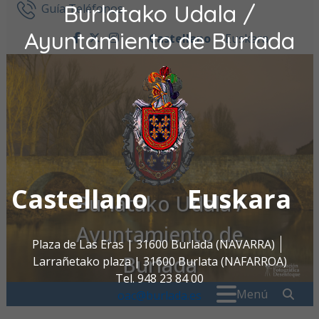
Burlatako Udala /
Ir al contenido
Guía Teléfonos
Ayuntamiento de Burlada
Castellano
Euskara
facebook
twitter
instagram
Castellano
Euskara
Burlatako Udala /
Ayuntamiento de
Plaza de Las Eras | 31600 Burlada (NAVARRA)
Burlada
Larrañetako plaza | 31600 Burlata (NAFARROA)
Tel. 948 23 84 00
Buscar:
" . _
Menú
oac@burlada.es