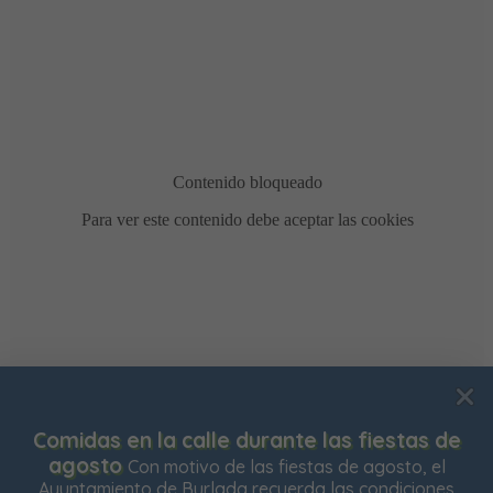
Usamos cookies para mejorar su experiencia de
Comidas en la calle durante las fiestas de
navegación en nuestra web, para mostrarle contenidos
agosto
Con motivo de las fiestas de agosto, el
personalizados y analizar el tráfico de nuestra web.
Ayuntamiento de Burlada recuerda las condiciones