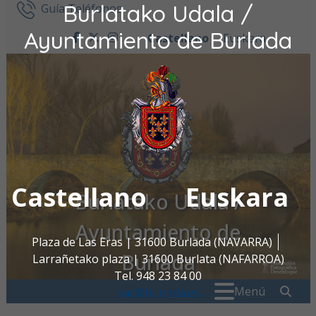
Burlatako Udala /
Ir al contenido
Guía Teléfonos
Ayuntamiento de Burlada
Castellano
Euskara
facebook
twitter
instagram
Castellano
Euskara
Burlatako Udala /
Ayuntamiento de
Plaza de Las Eras | 31600 Burlada (NAVARRA)
Burlada
Larrañetako plaza | 31600 Burlata (NAFARROA)
Tel. 948 23 84 00
Buscar:
" . _
Menú
oac@burlada.es