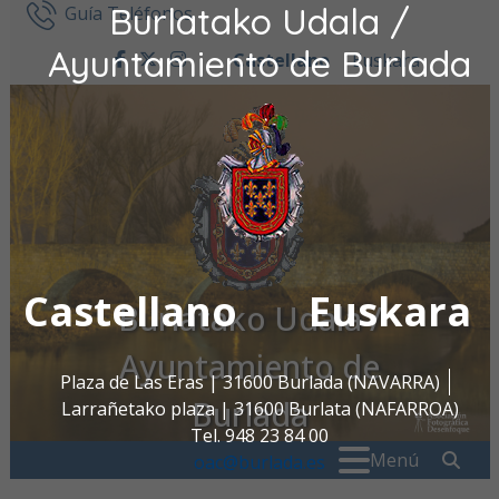
Burlatako Udala /
Ir al contenido
Guía Teléfonos
Ayuntamiento de Burlada
Castellano
Euskara
facebook
twitter
instagram
Castellano
Euskara
Burlatako Udala /
Ayuntamiento de
Plaza de Las Eras | 31600 Burlada (NAVARRA)
Burlada
Larrañetako plaza | 31600 Burlata (NAFARROA)
Tel. 948 23 84 00
Buscar:
" . _
Menú
oac@burlada.es