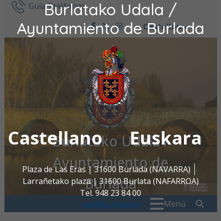
Burlatako Udala /
Ir al contenido
Guía Teléfonos
Ayuntamiento de Burlada
Castellano
facebook
twitter
instagram
Castellano
Euskara
Burlatako Udala /
Ayuntamiento de
Plaza de Las Eras | 31600 Burlada (NAVARRA)
Burlada
Larrañetako plaza | 31600 Burlata (NAFARROA)
Tel. 948 23 84 00
Buscar:
" . _
Menú
oac@burlada.es