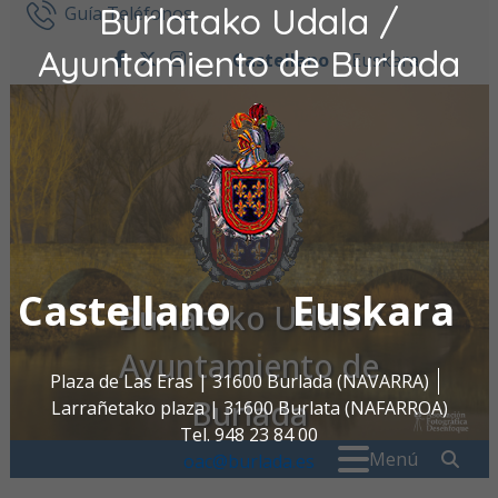
Burlatako Udala /
Ir al contenido
Guía Teléfonos
Ayuntamiento de Burlada
Castellano
Euskara
facebook
twitter
instagram
Castellano
Euskara
Burlatako Udala /
Ayuntamiento de
Plaza de Las Eras | 31600 Burlada (NAVARRA)
Burlada
Larrañetako plaza | 31600 Burlata (NAFARROA)
Tel. 948 23 84 00
Buscar:
" . _
Menú
oac@burlada.es