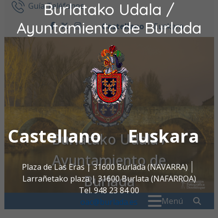
Burlatako Udala /
Ir al contenido
Guía Teléfonos
Ayuntamiento de Burlada
Castellano
Euskara
facebook
twitter
instagram
Castellano
Euskara
Burlatako Udala /
Ayuntamiento de
Plaza de Las Eras | 31600 Burlada (NAVARRA)
Burlada
Larrañetako plaza | 31600 Burlata (NAFARROA)
Tel. 948 23 84 00
Buscar:
" . _
Menú
oac@burlada.es