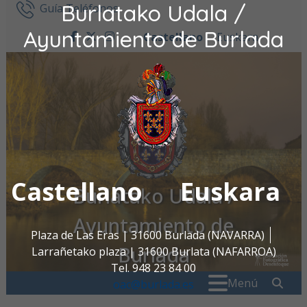
Burlatako Udala /
Ir al contenido
Guía Teléfonos
Ayuntamiento de Burlada
Castellano
Euskara
facebook
twitter
instagram
Castellano
Euskara
Burlatako Udala /
Ayuntamiento de
Plaza de Las Eras | 31600 Burlada (NAVARRA)
Burlada
Larrañetako plaza | 31600 Burlata (NAFARROA)
Tel. 948 23 84 00
Buscar:
" . _
Menú
oac@burlada.es