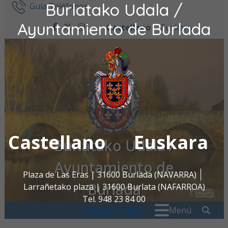
Burlatako Udala /
Ir al contenido
Guía Teléfonos
Ayuntamiento de Burlada
Castellano
Euskara
facebook
twitter
instagram
Castellano
Euskara
Burlatako Udala /
Ayuntamiento de
Plaza de Las Eras | 31600 Burlada (NAVARRA)
Burlada
Larrañetako plaza | 31600 Burlata (NAFARROA)
Tel. 948 23 84 00
Buscar:
" . _
Menú
oac@burlada.es