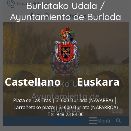
Burlatako Udala /
Ir al contenido
Guía Teléfonos
Ayuntamiento de Burlada
Castellano
Euskara
facebook
twitter
instagram
Castellano
Euskara
Burlatako Udala /
Ayuntamiento de
Plaza de Las Eras | 31600 Burlada (NAVARRA)
Burlada
Larrañetako plaza | 31600 Burlata (NAFARROA)
Tel. 948 23 84 00
Buscar:
" . _
Menú
oac@burlada.es