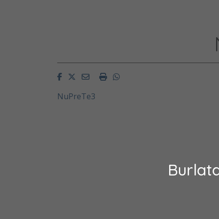
Facebook
Twitter
Email
Imprimir
Whatsapp
NuPreTe3
Burlat