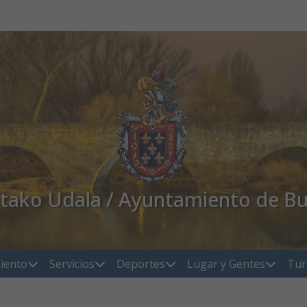
atako Udala / Ayuntamiento de Bu
iento
Servicios
Deportes
Lugar y Gentes
Tur