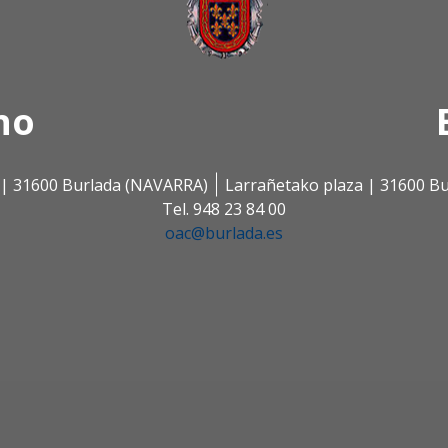
no
s | 31600 Burlada (NAVARRA)
Larrañetako plaza | 31600 B
Tel. 948 23 84 00
oac@burlada.es