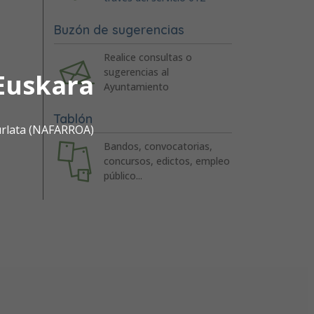
Buzón de sugerencias
Realice consultas o
sugerencias al
Euskara
Ayuntamiento
Tablón
urlata (NAFARROA)
Bandos, convocatorias,
concursos, edictos, empleo
público...