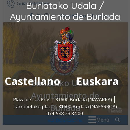
Burlatako Udala /
Ir al contenido
Guía Teléfonos
Ayuntamiento de Burlada
Castellano
Euskara
facebook
twitter
instagram
Castellano
Euskara
Burlatako Udala /
Ayuntamiento de
Plaza de Las Eras | 31600 Burlada (NAVARRA)
Burlada
Larrañetako plaza | 31600 Burlata (NAFARROA)
Tel. 948 23 84 00
Buscar:
" . _
Menú
oac@burlada.es