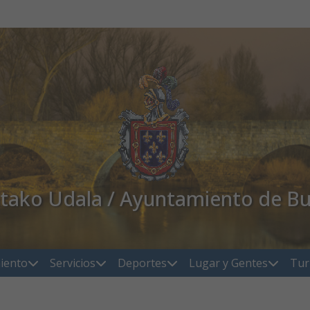
atako Udala / Ayuntamiento de Bu
iento
Servicios
Deportes
Lugar y Gentes
Tur