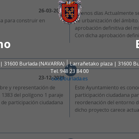
26-03-2025
Buenos días Actualmente se
ia para construir en
de urbanización del ámbito.
aprobación definitiva del 
Con dicha aprobación defini
no
s | 31600 Burlada (NAVARRA)
Larrañetako plaza | 31600 B
Tel. 948 23 84 00
23-12-2021
oac@burlada.es
bre y representación de
Este Ayuntamiento es conoc
a 1383 del polígono 1 paraje
participación ciudadana par
n de participación ciudadana
reordenación del entorno d
.
dicho proyecto carece actua