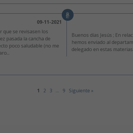
09-11-2021
r que se revisasen los
Buenos días Jesús ; En relac
vez pasada la cancha de
hemos enviado al departame
pecto poco saludable (no me
delegado en estas materias
ro...
1
2
3
…
9
Siguiente »