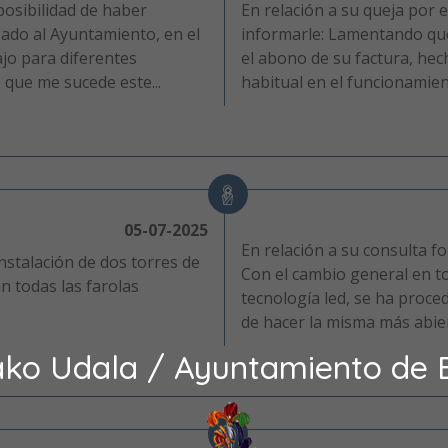
posibilidad de haber
En relación a su queja por 
zado al Ayuntamiento, en el
informarle: Lamentando que
jo para diferentes
el abono de su factura, hec
 que me sucede este...
habitual en el funcionamient
05-07-2025
En relación a su consulta f
instalación de dos torres de
Con el cambio general en to
án todas las farolas
tecnología led, se ha procedi
de hacer la misma más abiert
ako Udala / Ayuntamiento de 