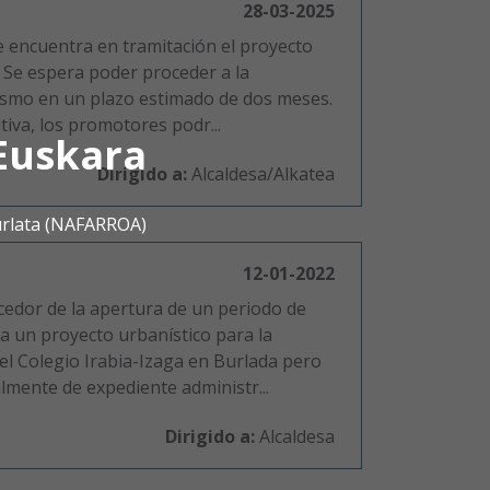
28-03-2025
 encuentra en tramitación el proyecto
 Se espera poder proceder a la
mismo en un plazo estimado de dos meses.
tiva, los promotores podr...
Euskara
Dirigido a:
Alcaldesa/Alkatea
urlata (NAFARROA)
12-01-2022
edor de la apertura de un periodo de
a un proyecto urbanístico para la
el Colegio Irabia-Izaga en Burlada pero
lmente de expediente administr...
Dirigido a:
Alcaldesa