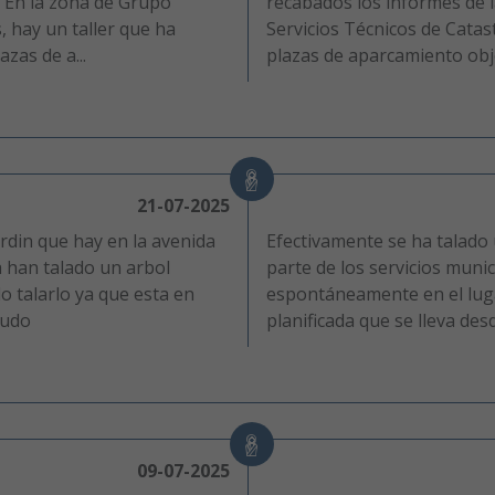
. En la zona de Grupo
recabados los informes de l
, hay un taller que ha
Servicios Técnicos de Catas
zas de a...
plazas de aparcamiento obje
21-07-2025
rdin que hay en la avenida
Efectivamente se ha talado
a han talado un arbol
parte de los servicios muni
o talarlo ya que esta en
espontáneamente en el luga
ludo
planificada que se lleva desd
09-07-2025