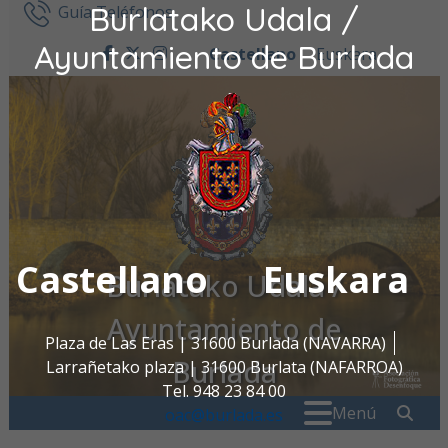
Burlatako Udala /
Ir al contenido
Guía Teléfonos
Ayuntamiento de Burlada
Castellano
Euskara
facebook
twitter
instagram
Castellano
Euskara
Burlatako Udala /
Ayuntamiento de
Plaza de Las Eras | 31600 Burlada (NAVARRA)
Burlada
Larrañetako plaza | 31600 Burlata (NAFARROA)
Tel. 948 23 84 00
Buscar:
" . _
Menú
oac@burlada.es