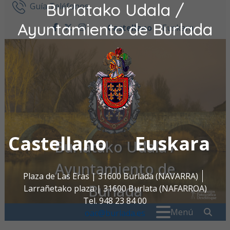
Burlatako Udala /
Ir al contenido
Guía Teléfonos
Ayuntamiento de Burlada
Castellano
Euskara
facebook
twitter
instagram
Castellano
Euskara
Burlatako Udala /
Ayuntamiento de
Plaza de Las Eras | 31600 Burlada (NAVARRA)
Burlada
Larrañetako plaza | 31600 Burlata (NAFARROA)
Tel. 948 23 84 00
Buscar:
" . _
Menú
oac@burlada.es